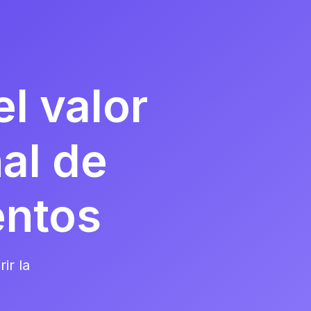
l valor
nal de
entos
ir la